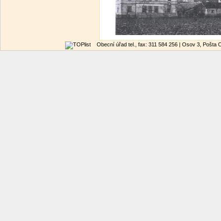
Obecní úřad tel., fax: 311 584 256 | Osov 3, Pošta