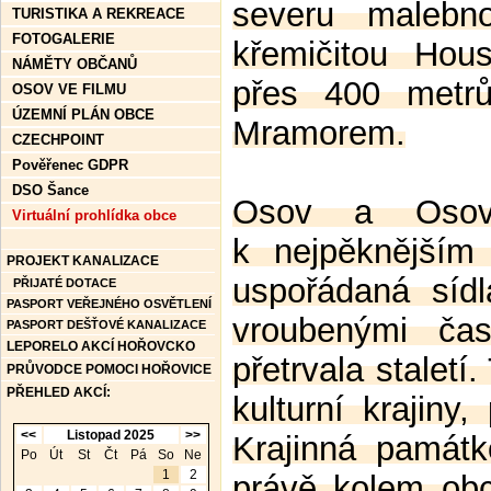
severu malebno
TURISTIKA A REKREACE
FOTOGALERIE
křemičitou Hou
NÁMĚTY OBČANŮ
přes 400 metr
OSOV VE FILMU
ÚZEMNÍ PLÁN OBCE
Mramorem.
CZECHPOINT
Pověřenec GDPR
DSO Šance
O
sov a Osove
Virtuální prohlídka obce
k nejpěknějším
PROJEKT KANALIZACE
uspořádaná síd
PŘIJATÉ DOTACE
PASPORT VEŘEJNÉHO OSVĚTLENÍ
vroubenými čas
PASPORT DEŠŤOVÉ KANALIZACE
LEPORELO AKCÍ HOŘOVCKO
přetrvala staletí
PRŮVODCE POMOCI HOŘOVICE
PŘEHLED AKCÍ:
kulturní krajiny
<<
Listopad 2025
>>
Krajinná památ
Po
Út
St
Čt
Pá
So
Ne
1
2
právě kolem obc