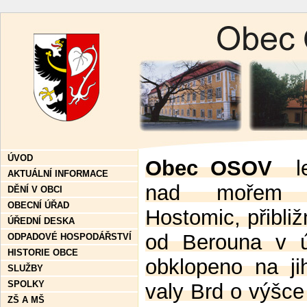
ÚVOD
Obec OSOV
le
AKTUÁLNÍ INFORMACE
nad mořem v
DĚNÍ V OBCI
OBECNÍ ÚŘAD
Hostomic, přibli
ÚŘEDNÍ DESKA
od Berouna v úd
ODPADOVÉ HOSPODÁŘSTVÍ
HISTORIE OBCE
obklopeno na ji
SLUŽBY
SPOLKY
valy Brd o výšce
ZŠ A MŠ