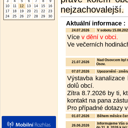
3
4
5
6
7
8
9
10
11
12
13
14
15
16
nejzachovalejší.
17
18
19
20
21
22
23
24
25
26
27
28
29
30
Aktuální informace :
24.07.2026
V sobotu 15.08.202
Více
v dění v obci.
Ve večerních hodiná
Nad Osovcem byl na
21.07.2026
Osov.
07.07.2026
Upozornění - změn
Výstavba kanalizace 
dolů obcí.
Zítra 8.7.2026 by ti, 
kontakt na pana zástu
Pro případné dotazy 
01.07.2026
Během měsíce červe
Informujeme Vás o 
26.06.2026
do 31. 8. 2026 k (e):